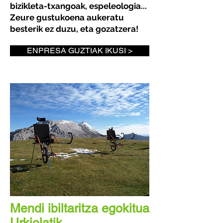
bizikleta-txangoak, espeleologia...
Zeure gustukoena aukeratu
besterik ez duzu, eta gozatzera!
ENPRESA GUZTIAK IKUSI >
Mendi ibiltaritza egokitua
Urkiolatik