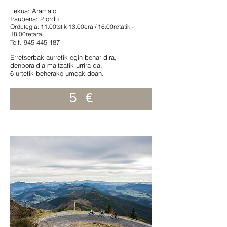
Lekua: Aramaio
Iraupena: 2 ordu
Ordutegia: 11.00tstik 13.00era / 16:00retatik -
18:00retara
Telf. 945 445 187
Erretserbak aurretik egin behar dira,
denboraldia maitzatik urrira da.
6 urtetik beherako umeak doan.
5 €