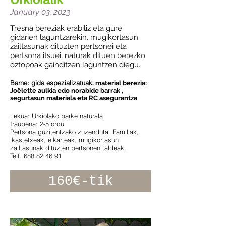
January 03, 2023
Tresna bereziak erabiliz eta gure
gidarien laguntzarekin, mugikortasun
zailtasunak dituzten pertsonei eta
pertsona itsuei, naturak dituen berezko
oztopoak gainditzen laguntzen diegu.
Barne: gida espezializatuak
, material berezia:
Joëlette aulkia edo norabide barrak ,
segurtasun materiala eta RC asegurantza
Lekua: Urkiolako parke naturala
Iraupena: 2-5 ordu
Pertsona guzitentzako zuzenduta. Familiak,
ikastetxeak, elkarteak, mugikortasun
zailtasunak dituzten pertsonen taldeak.
Telf. 688 82 46 91
160€-tik