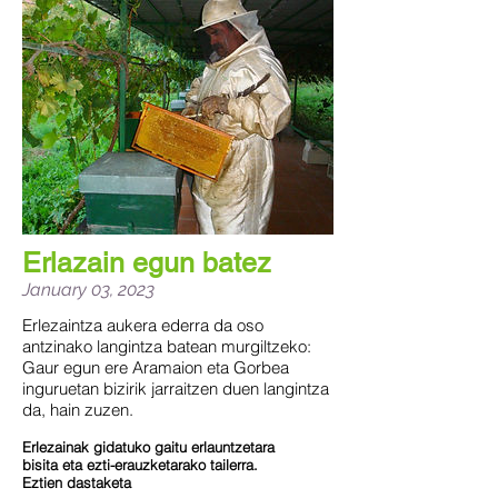
Erlazain egun batez
January 03, 2023
Erlezaintza aukera ederra da oso
antzinako langintza batean murgiltzeko:
Gaur egun ere Aramaion eta Gorbea
inguruetan bizirik jarraitzen duen langintza
da, hain zuzen.
Erlezainak gidatuko gaitu erlauntzetara
bisita eta ezti-erauzketarako tailerra.
Eztien dastaketa