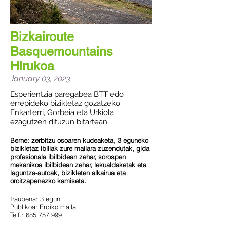
Bizkairoute
Basquemountains
Hirukoa
January 03, 2023
Esperientzia paregabea BTT edo
errepideko bizikletaz gozatzeko
Enkarterri, Gorbeia eta Urkiola
ezagutzen dituzun bitartean
Berne: zerbitzu osoaren kudeaketa, 3 eguneko
bizikletaz ibiliak zure mailara zuzendutak, gida
profesionala ibilbidean zehar, sorospen
mekanikoa ibilbidean zehar, lekualdaketak eta
laguntza-autoak, bizikleten alkairua eta
oroitzapenezko kamiseta.
Iraupena: 3 egun.
Publikoa: Erdiko maila
Telf.: 685 757 999