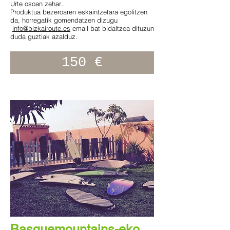
Urte osoan zehar..
Produktua bezeroaren eskaintzetara egolitzen
da, horregatik gomendatzen dizugu
info@bizkairoute.es
email bat bidaltzea dituzun
duda guztiak azalduz.
150 €
Basquemountains-eko