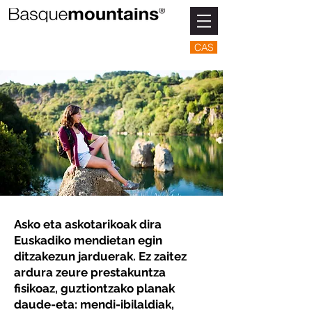
CAS
Asko eta askotarikoak dira
Euskadiko mendietan egin
ditzakezun jarduerak. Ez zaitez
ardura zeure prestakuntza
fisikoaz, guztiontzako planak
daude-eta: mendi-ibilaldiak,