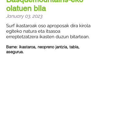
olatuen bila
January 03, 2023
Surf ikastaroak oso aproposak dira kirola
egiteko natura eta itsasoa
erreptetzatzera ikasten duzun bitartean.
Barne: ikastaroa, neopreno jantzia, tabla,
asegurua.
Lekua: Zierbenako hondartza
Iraupena: 3 ordu
Nori zuzenduta: 8 urtetik gorako pertsona
guztiei
Telf. 658 755 472
Urte osoan zehar.
25 €