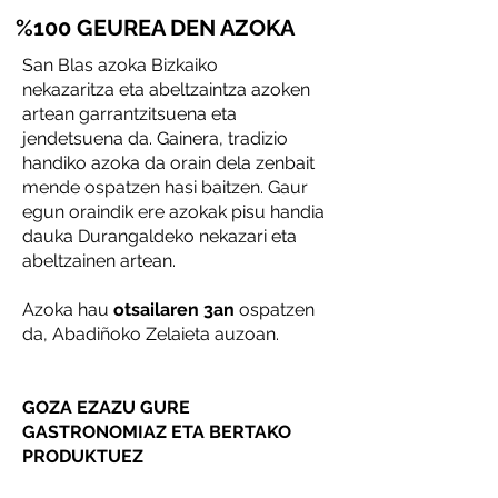
%100 GEUREA DEN AZOKA
San Blas azoka Bizkaiko
nekazaritza eta abeltzaintza azoken
artean garrantzitsuena eta
jendetsuena da. Gainera, tradizio
handiko azoka da orain dela zenbait
mende ospatzen hasi baitzen. Gaur
egun oraindik ere azokak pisu handia
dauka Durangaldeko nekazari eta
abeltzainen artean.
Azoka hau
otsailaren 3an
ospatzen
da, Abadiñoko Zelaieta auzoan.
GOZA EZAZU GURE
GASTRONOMIAZ ETA BERTAKO
PRODUKTUEZ