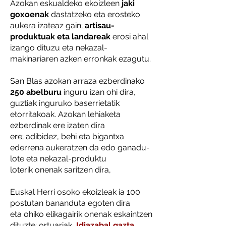
Azokan eskualdeko ekoizleen
jaki
goxoenak
dastatzeko eta erosteko
aukera izateaz gain;
artisau-
produktuak eta landareak
erosi ahal
izango dituzu eta nekazal-
makinariaren azken erronkak ezagutu.
San Blas azokan arraza ezberdinako
250 abelburu
inguru izan ohi dira,
guztiak inguruko baserrietatik
etorritakoak. Azokan lehiaketa
ezberdinak ere izaten dira
ere; adibidez, behi eta bigantxa
ederrena aukeratzen da edo ganadu-
lote eta nekazal-produktu
loterik onenak saritzen dira,
Euskal Herri osoko ekoizleak ia 100
postutan bananduta egoten dira
eta ohiko elikagairik onenak eskaintzen
dituzte: ortuariak,
Idiazabal gazta
,