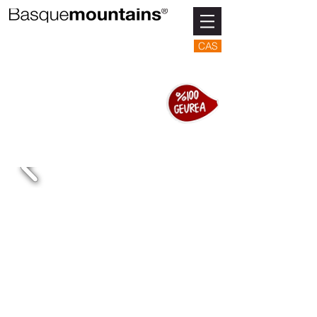
CAS
SAN BLAS AZOKA
Otsailak 3 - Abadiñon
(Urkiola)