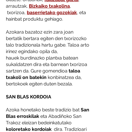
arrautzak,
Bizkaiko txakolina
,
txorizoa,
baserrietako gozokiak
, eta
hainbat produktu gehiago.
​Azokara bazatoz ezin zara joan
bertatik bertara egiten den txorizozko
talo tradizionala hartu gabe. Taloa arto
irinez egindako opila da,
hauek burdinazko plantxa batean
sukaldatzen dira eta barnean txorizoa
sartzen da. Gure gomendioa
taloa
txakoli on batekin
konbinatzea da,
bertokoek egiten duten bezala.
SAN BLAS KORDOIA
Azoka honetako beste tradizio bat
San
Blas erroskilak
eta Abadiñoko San
Trakoz eleizan bedeinkatutako
koloretako kordoiak
dira. Tradizioari