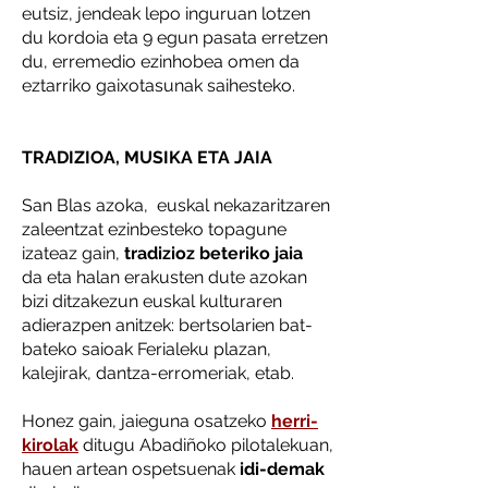
eutsiz, jendeak lepo inguruan lotzen
du kordoia eta 9 egun pasata erretzen
du, erremedio ezinhobea omen da
eztarriko gaixotasunak saihesteko.
TRADIZIOA, MUSIKA ETA JAIA
San Blas azoka, euskal nekazaritzaren
zaleentzat ezinbesteko topagune
izateaz gain,
tradizioz beteriko jaia
da eta halan erakusten dute azokan
bizi ditzakezun euskal kulturaren
adierazpen anitzek: bertsolarien bat-
bateko saioak Ferialeku plazan,
kalejirak, dantza-erromeriak, etab.
Honez gain, jaieguna osatzeko
herri-
kirolak
ditugu Abadiñoko pilotalekuan,
hauen artean ospetsuenak
idi-demak