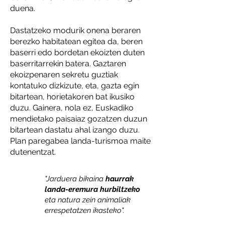
duena.
Dastatzeko modurik onena beraren
berezko habitatean egitea da, beren
baserri edo bordetan ekoizten duten
baserritarrekin batera. Gaztaren
ekoizpenaren sekretu guztiak
kontatuko dizkizute, eta, gazta egin
bitartean, horietakoren bat ikusiko
duzu. Gainera, nola ez, Euskadiko
mendietako paisaiaz gozatzen duzun
bitartean dastatu ahal izango duzu.
Plan paregabea landa-turismoa maite
dutenentzat.
"Jarduera bikaina
haurrak
landa-eremura hurbiltzeko
eta natura zein animaliak
errespetatzen ikasteko
".