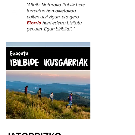
"Alluitz Naturako Patxik bere
larreetan hamaiketakoa
egiten utzi zigun, eta gero
Elorrio
herri ederra bisitatu
genuen. Egun biribila!". "