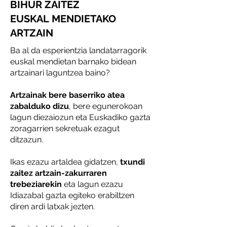
BIHUR ZAITEZ
EUSKAL MENDIETAKO
ARTZAIN
Ba al da esperientzia landatarragorik
euskal mendietan barnako bidean
artzainari laguntzea baino?
Artzainak bere baserriko atea
zabalduko dizu
, bere egunerokoan
lagun diezaiozun eta Euskadiko gazta
zoragarrien sekretuak ezagut
ditzazun.
Ikas ezazu artaldea gidatzen,
txundi
zaitez artzain-zakurraren
trebeziarekin
eta lagun ezazu
Idiazabal gazta egiteko erabiltzen
diren ardi latxak jezten.