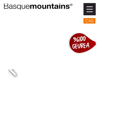
CAS
ARTZAIN
EGUN BATEZ
Esperientzia paregabea