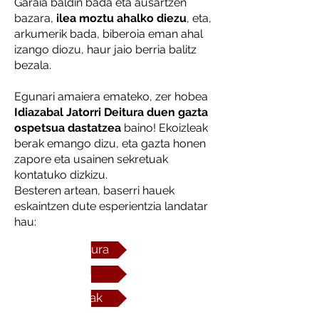
Garaia baldin bada eta ausartzen
bazara,
ilea moztu ahalko diezu
, eta,
arkumerik bada, biberoia eman ahal
izango diozu, haur jaio berria balitz
bezala.
Egunari amaiera emateko, zer hobea
Idiazabal Jatorri Deitura duen gazta
ospetsua dastatzea
baino! Ekoizleak
berak emango dizu, eta gazta honen
zapore eta usainen sekretuak
kontatuko dizkizu.
Besteren artean, baserri hauek
eskaintzen dute esperientzia landatar
hau:
Alluitz Natura
Atxeta
Isusi Anaiak