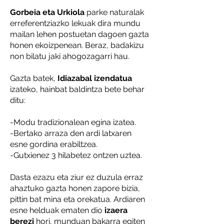
Gorbeia eta Urkiola
parke naturalak
erreferentziazko lekuak dira mundu
mailan lehen postuetan dagoen gazta
honen ekoizpenean. Beraz, badakizu
non bilatu jaki ahogozagarri hau.
Gazta batek,
Idiazabal izendatua
izateko, hainbat baldintza bete behar
ditu:
-Modu tradizionalean egina izatea.
-Bertako arraza den ardi latxaren
esne gordina erabiltzea.
-Gutxienez 3 hilabetez ontzen uztea.
Dasta ezazu eta ziur ez duzula erraz
ahaztuko gazta honen zapore bizia,
pittin bat mina eta orekatua. Ardiaren
esne helduak ematen dio
izaera
berezi
hori, munduan bakarra egiten