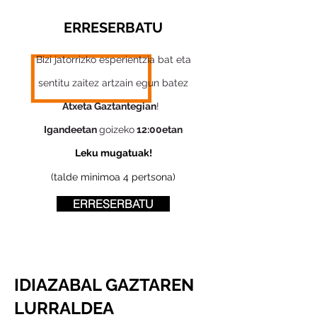
ERRESERBATU
Bizi jatorrizko esperientzia bat eta
sentitu zaitez artzain egun batez
Atxeta Gaztantegian
!
Igandeetan
goizeko
12:00etan
Leku mugatuak!
(talde minimoa 4 pertsona)
ERRESERBATU
IDIAZABAL GAZTAREN
LURRALDEA