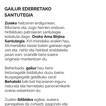
GAILUR EDERRETAKO
SANTUTEGIA
Zuiako
haitzaren erdigunean,
Bitoriano eta Jugo herrien ondoan,
hiribilduko patroiaren santutegia
kokatuta dago,
Oroko Ama Birjina
Santutegia
. XVI.mendeko eraikin hau,
XII.mendeko beste baten gainean egin
zen eta, nahiz eta hainbat eraldaketa
jasan izan, oraindik bere izaera
originala mantentzen du.
​Beharbada,
gailur
hau bere
historiagatik bisitatuko duzu baina,
ikuspegiegatik geldituko zara!
Behatoki
txiki bat haranaren inguru
naturala eta herrietako panoramikarik
onena eskaintzen du.
Zuiako
ibilbidea
egitea, aukera
paregabea da zuhaizti, pagondo eta