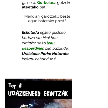
gainera,
Gorbeiara
igotzeko
ateetako
bat.
Mendian igarotzeko beste
egun baterako prest?
Eskalada
egitea gustoko
baduzu eta kirol hau
praktikatzeko
leku
desberdinen
bila bazaude,
Urkiolako Parke Naturala
bisitatu behar duzu!