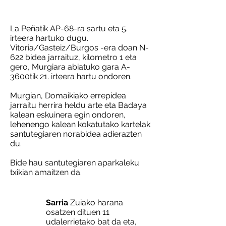
La Peñatik AP-68-ra sartu eta 5.
irteera hartuko dugu.
Vitoria/Gasteiz/Burgos -era doan N-
622 bidea jarraituz, kilometro 1 eta
gero, Murgiara abiatuko gara A-
3600tik 21. irteera hartu ondoren.
Murgian, Domaikiako errepidea
jarraitu herrira heldu arte eta Badaya
kalean eskuinera egin ondoren,
lehenengo kalean kokatutako kartelak
santutegiaren norabidea adierazten
du.
Bide hau santutegiaren aparkaleku
txikian amaitzen da.
Sarria
Zuiako harana
osatzen dituen 11
udalerrietako bat da eta,