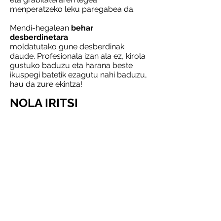
menperatzeko leku paregabea da.
Mendi-hegalean
behar
desberdinetara
moldatutako gune desberdinak
daude. Profesionala izan ala ez, kirola
gustuko baduzu eta harana beste
ikuspegi batetik ezagutu nahi baduzu,
hau da zure ekintza!
NOLA IRITSI