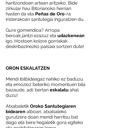
haritzondoen artean aritzeko, Bide
zirkular hau Bitorianoko herrian
hasten da eta
Peñas de Oro
-ra
iristerakoan santutegia inguratzen du.
Gure gomendioa? Arropa
beroak jantzi ezazuz eta
udazkenean
igo. Hostoen kolore gorrixkak
deskribazinezko paisaia sortzen dute!
ORON ESKALATZEN
Mendi ibilbideagaz nahiko ez baduzu
eta emozioz beteriko momentuen bila
bazaude, adi: bertan
eskalatu
ahal
duzu!
Atxabaletik
Oroko Santutegiaren
bidearen
alboan, atxabaleko
gurutzera doan mendi harritsu bat
dago eta bere hegaletik gora egiteko
eta grabitateraren legea