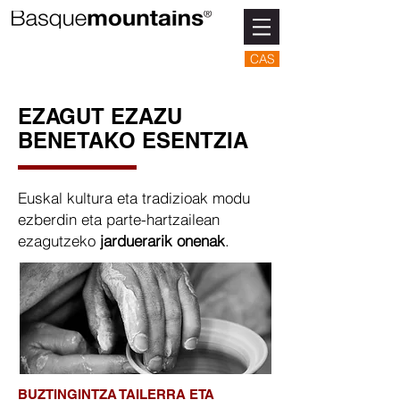
CAS
EZAGUT EZAZU
BENETAKO ESENTZIA
Euskal kultura eta tradizioak modu
ezberdin eta parte-hartzailean
ezagutzeko
jarduerarik onenak
.
BUZTINGINTZA TAILERRA ETA