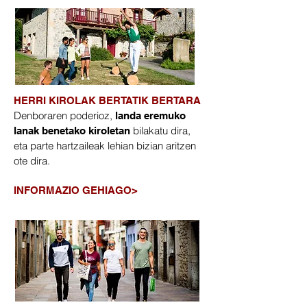
HERRI KIROLAK BERTATIK BERTARA
Denboraren poderioz,
landa eremuko
bilakatu dira,
lanak benetako kiroletan
eta parte hartzaileak lehian bizian aritzen
ote dira.
​INFORMAZIO GEHIAGO>