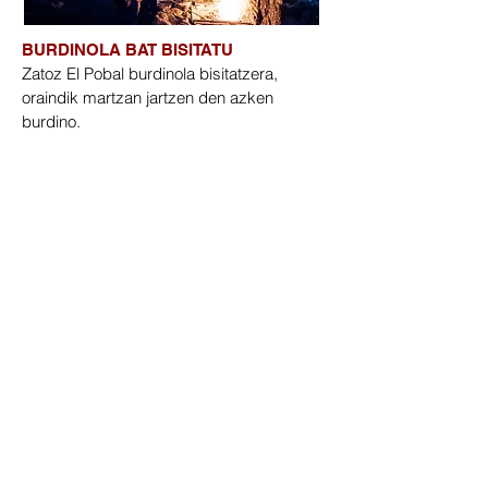
BURDINOLA BAT BISITATU
Zatoz El Pobal burdinola bisitatzera,
oraindik martzan jartzen den azken
burdino.
INFORMAZIO GEHIAGO >
LA ENKARTADA FABRIKA MUSEOA
XIX.mendeko fabrika hau bere horretan
mantendu da urteak pasa ahala, ia-ia
txapelak moduan!
INFORMAZIO GEHIAGO >