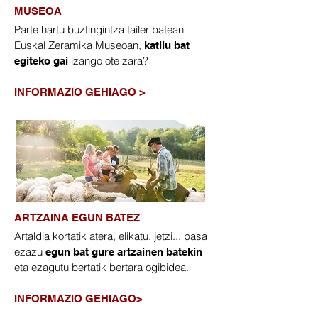
MUSEOA
Parte hartu buztingintza tailer batean
Euskal Zeramika Museoan,
katilu bat
izango ote zara?
egiteko gai
INFORMAZIO GEHIAGO >
ARTZAINA EGUN BATEZ
Artaldia kortatik atera, elikatu, jetzi... pasa
ezazu
egun bat gure artzainen batekin
eta ezagutu bertatik bertara ogibidea.
​INFORMAZIO GEHIAGO>