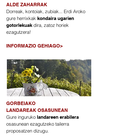
ALDE ZAHARRAK
Dorreak, kontoiak, zubiak... Erdi Aroko
gure herrixkak
kondaira ugarien
dira, zatoz horiek
gotorlekuak
ezagutzera!
INFORMAZIO GEHIAGO>
GORBEIAKO
LANDAREAK OSASUNEAN
Gure inguruko
landareen erabilera
osasunean ezagutzeko tailerra
proposatzen dizugu.