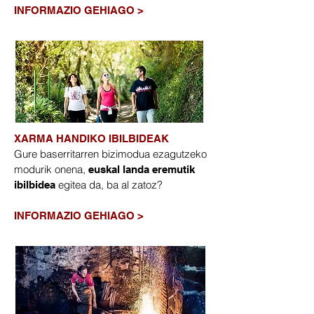
​INFORMAZIO GEHIAGO >
XARMA HANDIKO IBILBIDEAK
Gure baserritarren bizimodua ezagutzeko
modurik onena,
euskal landa eremutik
egitea da, ba al zatoz?
ibilbidea
​INFORMAZIO GEHIAGO >