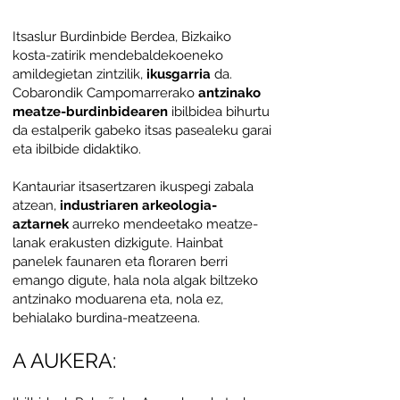
Itsaslur Burdinbide Berdea, Bizkaiko
kosta-zatirik mendebaldekoeneko
amildegietan zintzilik,
ikusgarria
da.
Cobarondik Campomarrerako
antzinako
meatze-burdinbidearen
ibilbidea bihurtu
da estalperik gabeko itsas pasealeku garai
eta ibilbide didaktiko.
Kantauriar itsasertzaren ikuspegi zabala
atzean,
industriaren arkeologia-
aztarnek
aurreko mendeetako meatze-
lanak erakusten dizkigute. Hainbat
panelek faunaren eta floraren berri
emango digute, hala nola algak biltzeko
antzinako moduarena eta, nola ez,
behialako burdina-meatzeena.
A AUKERA: