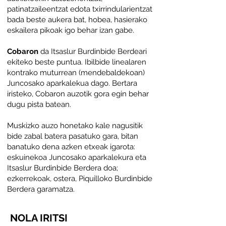
patinatzaileentzat edota txirrindularientzat
bada beste aukera bat, hobea, hasierako
eskailera pikoak igo behar izan gabe.
Cobaron
da Itsaslur Burdinbide Berdeari
ekiteko beste puntua. Ibilbide linealaren
kontrako muturrean (mendebaldekoan)
Juncosako aparkalekua dago. Bertara
iristeko, Cobaron auzotik gora egin behar
dugu pista batean.
Muskizko auzo honetako kale nagusitik
bide zabal batera pasatuko gara, bitan
banatuko dena azken etxeak igarota:
eskuinekoa Juncosako aparkalekura eta
Itsaslur Burdinbide Berdera doa;
ezkerrekoak, ostera, Piquilloko Burdinbide
Berdera garamatza.
NOLA IRITSI