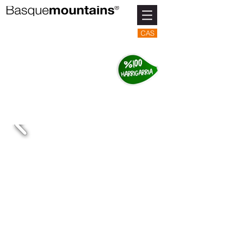
CAS
ITSASLUR
Itsasoa eta mendiaren
artean