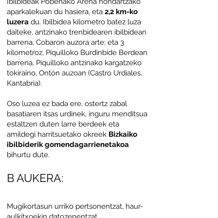
Ibilbideak Pobeñako Arena hondartzako
aparkalekuan du hasiera, eta
2,2 km-ko
luzera
du. Ibilbidea kilometro batez luza
daiteke, antzinako trenbidearen ibilbidean
barrena, Cobaron auzora arte; eta 3
kilometroz, Piquilloko Burdinbide Berdean
barrena, Piquilloko antzinako kargatzeko
tokiraino, Ontón auzoan (Castro Urdiales,
Kantabria).
Oso luzea ez bada ere, ostertz zabal
basatiaren itsas urdinek, inguru menditsua
estaltzen duten larre berdeek eta
amildegi harritsuetako okreek
Bizkaiko
ibilbiderik gomendagarrienetakoa
bihurtu dute.
B AUKERA:
Mugikortasun urriko pertsonentzat, haur-
aulkitxoekin datozenentzat,