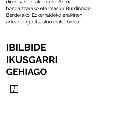
diren sarbideak daude: Arena
hondartzarako eta Itsaslur Burdinbide
Berderako. Ezkerraldeko eraikinen
artean dago Itsaslurrerako bidea.
IBILBIDE
IKUSGARRI
GEHIAGO
INFORMAZIO GEHIAGO
Balmasedako turismo bulegoa
Martín Mendia, 2
Balmaseda (Bizkaia)
T. 946 802 976
www.visitenkarterri.com