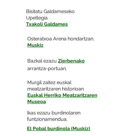
Bisitatu Galdameseko
Upeltegia
Txakoli Galdames
Osteratxoa Arena hondartzan.
Muskiz
Bazkal ezazu
Zierbenako
arrantza-portuan.
Murgil zaitez euskal
meatzaritzaren historioan
Euskal Herriko Meatzaritzaren
Museoa
Ikas ezazu burdinolaren
funtzionamendua.
El Pobal burdinola (Muskiz)