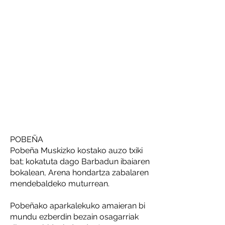
POBEÑA
Pobeña Muskizko kostako auzo txiki
bat; kokatuta dago Barbadun ibaiaren
bokalean, Arena hondartza zabalaren
mendebaldeko muturrean.
Pobeñako aparkalekuko amaieran bi
mundu ezberdin bezain osagarriak